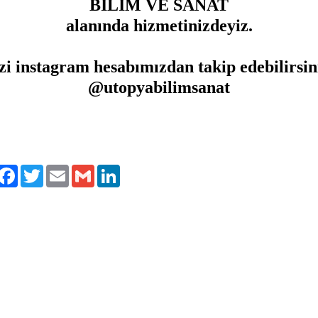
BİLİM VE SANAT
alanında hizmetinizdeyiz.
zi instagram hesabımızdan takip edebilirsin
@utopyabilimsanat
ylaş
Facebook
Twitter
Email
Gmail
LinkedIn