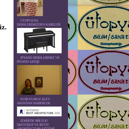
ÜTOPYA'DA
DERSLERİMİZDEN KARELER
iz.
PİYANO DERSLERİMİZ VE
PİYANO SATIŞI
KURUCUMUZ ALEV
AKIN'DAN HABERLER
İZMİR'DE BİR İLK!
SKETCHUP VE REVIT
ARCHITECTURE EĞİTİMİ