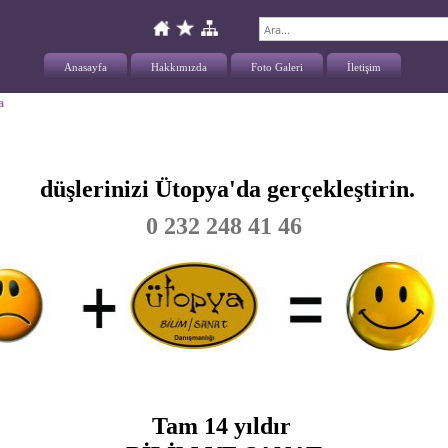
Anasayfa
Hakkımızda
Foto Galeri
İletişim
a
düşlerinizi Ütopya'da gerçekleştirin.
0 232 248 41 46
Tam 14 yıldır