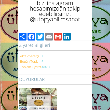
bizi instagram
hesabımızdan takip
edebilirsiniz.
@utopyabilimsanat
Paylaş
Facebook
Twitter
Email
Gmail
LinkedIn
Ziyaret Bilgileri
Aktif Ziyaretçi
1
Bugün Toplam
8
Toplam Ziyaret
303915
DUYURULAR