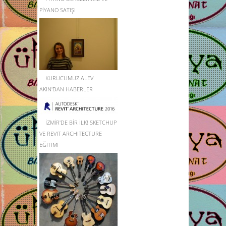
PİYANO SATIŞI
KURUCUMUZ ALEV
AKIN'DAN HABERLER
İZMİR'DE BİR İLK! SKETCHUP
VE REVIT ARCHITECTURE
EĞİTİMİ