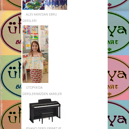
ALEV AKIN'DAN EBRU
DERSLERİ
ÜTOPYA'DA
DERSLERİMİZDEN KARELER
PİYANO DERSLERİMİZ VE