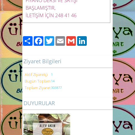
PİYANO DERSİ VE SATIŞI
BAŞLAMIŞTIR,
İLETİŞİM İÇİN 248 41 46
Paylaş
Facebook
Twitter
Email
Gmail
LinkedIn
Ziyaret Bilgileri
Aktif Ziyaretçi
1
Bugün Toplam
14
Toplam Ziyaret
303877
DUYURULAR